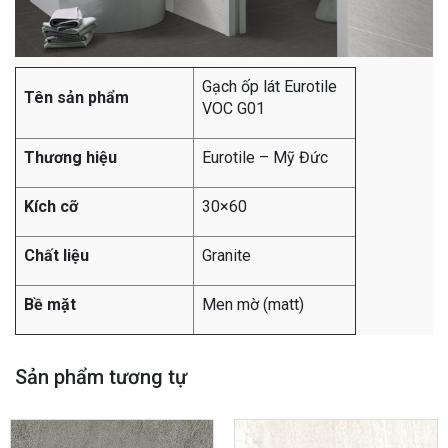
Gạch ốp lát Eurotile
Tên sản phẩm
VOC G01
Thương hiệu
Eurotile – Mỹ Đức
Kích cỡ
30×60
Chất liệu
Granite
Bề mặt
Men mờ (matt)
Sản phẩm tương tự