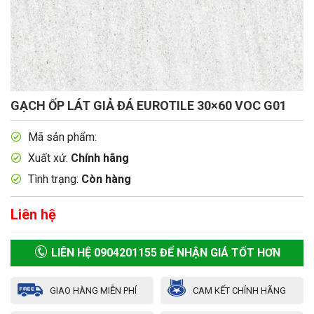
GẠCH ỐP LÁT GIẢ ĐÁ EUROTILE 30×60 VOC G01
Mã sản phẩm:
Xuất xứ:
Chính hãng
Tình trạng:
Còn hàng
Liên hệ
LIÊN HỆ 0904201155 ĐỂ NHẬN GIÁ TỐT HƠN
GIAO HÀNG MIỄN PHÍ
CAM KẾT CHÍNH HÃNG