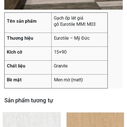
Gạch ốp lát giả
Tên sản phẩm
gỗ Eurotile MMI M03
Thương hiệu
Eurotile – Mỹ Đức
Kích cỡ
15×90
Chất liệu
Granite
Bề mặt
Men mờ (matt)
Sản phẩm tương tự