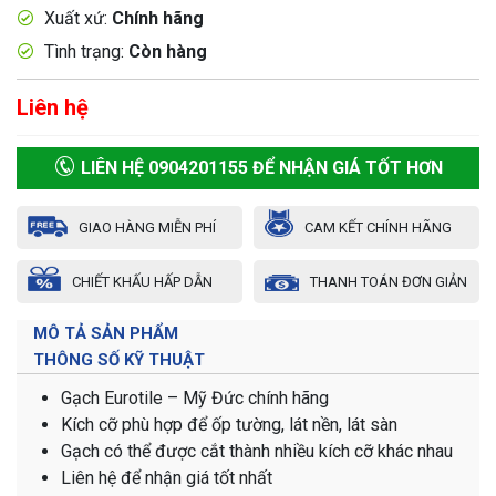
Xuất xứ:
Chính hãng
Tình trạng:
Còn hàng
Liên hệ
LIÊN HỆ 0904201155 ĐỂ NHẬN GIÁ TỐT HƠN
GIAO HÀNG MIỄN PHÍ
CAM KẾT CHÍNH HÃNG
CHIẾT KHẤU HẤP DẪN
THANH TOÁN ĐƠN GIẢN
MÔ TẢ SẢN PHẨM
THÔNG SỐ KỸ THUẬT
Gạch Eurotile – Mỹ Đức chính hãng
Kích cỡ phù hợp để ốp tường, lát nền, lát sàn
Gạch có thể được cắt thành nhiều kích cỡ khác nhau
Liên hệ để nhận giá tốt nhất