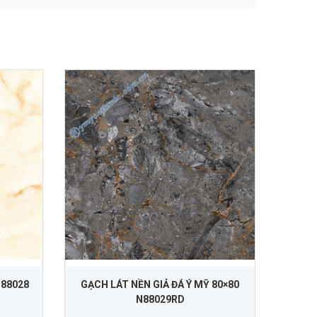
N88028
GẠCH LÁT NỀN GIẢ ĐÁ Ý MỸ 80×80
N88029RD