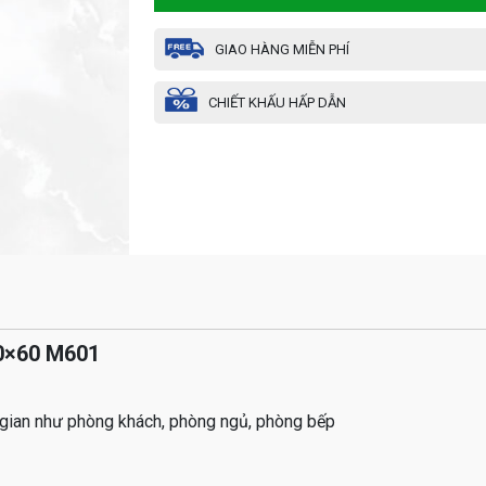
GIAO HÀNG MIỄN PHÍ
CHIẾT KHẤU HẤP DẪN
60×60 M601
 gian như phòng khách, phòng ngủ, phòng bếp