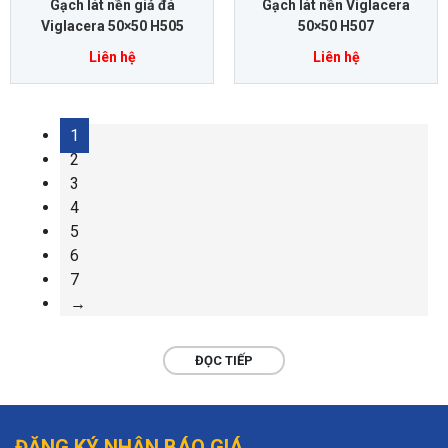
Gạch lát nền giả đá
Gạch lát nền Viglacera
Viglacera 50×50 H505
50×50 H507
Liên hệ
Liên hệ
1
2
3
4
5
6
7
→
ĐỌC TIẾP
ĐĂNG KÝ NHẬN BÁO GIÁ