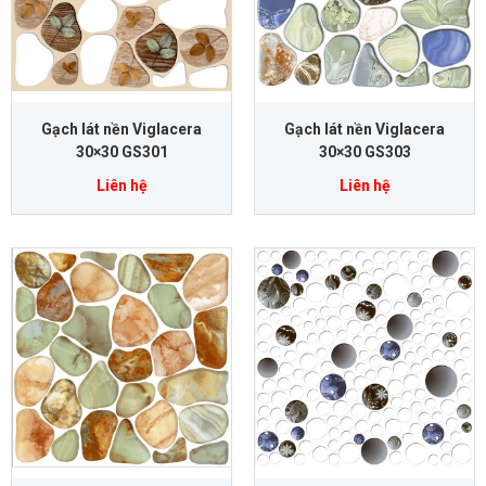
Gạch lát nền Viglacera
Gạch lát nền Viglacera
30×30 GS301
30×30 GS303
Liên hệ
Liên hệ