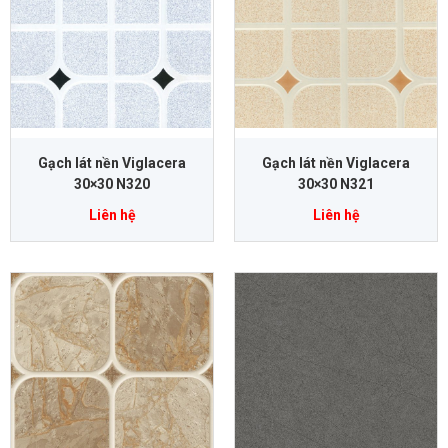
Gạch lát nền Viglacera
Gạch lát nền Viglacera
30×30 N320
30×30 N321
Liên hệ
Liên hệ