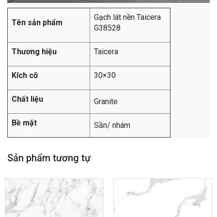
Gạch lát nền Taicera
Tên sản phẩm
G38528
Thương hiệu
Taicera
Kích cỡ
30×30
Chất liệu
Granite
Bề mặt
Sần/ nhám
Sản phẩm tương tự