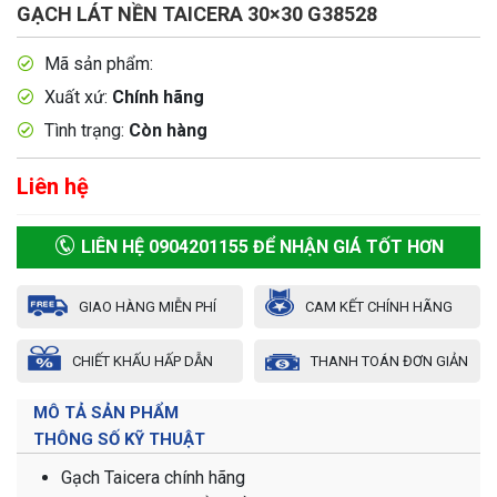
GẠCH LÁT NỀN TAICERA 30×30 G38528
Mã sản phẩm:
Xuất xứ:
Chính hãng
Tình trạng:
Còn hàng
Liên hệ
LIÊN HỆ 0904201155 ĐỂ NHẬN GIÁ TỐT HƠN
GIAO HÀNG MIỄN PHÍ
CAM KẾT CHÍNH HÃNG
CHIẾT KHẤU HẤP DẪN
THANH TOÁN ĐƠN GIẢN
MÔ TẢ SẢN PHẨM
THÔNG SỐ KỸ THUẬT
Gạch Taicera chính hãng