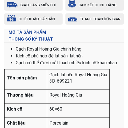
GIAO HÀNG MIỄN PHÍ
CAM KẾT CHÍNH HÃNG
CHIẾT KHẤU HẤP DẪN
THANH TOÁN ĐƠN GIẢN
MÔ TẢ SẢN PHẨM
THÔNG SỐ KỸ THUẬT
Gạch Royal Hoàng Gia chính hãng
Kích cỡ phù hợp để lát sàn, lát nền
Gạch có thể được cắt thành nhiều kích cỡ khác nhau
Gạch lát nền Royal Hoàng Gia
Tên sản phẩm
3D-699221
Thương hiệu
Royal Hoàng Gia
Kích cỡ
60×60
Chất liệu
Porcelain