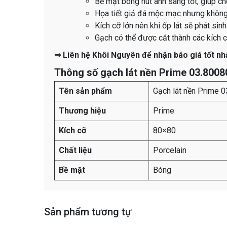
Bề mặt bóng hút ánh sáng tốt, giúp ch
Họa tiết giả đá mộc mạc nhưng khôn
Kích cỡ lớn nên khi ốp lát sẽ phát si
Gạch có thể được cắt thành các kích 
⇒ Liên hệ Khôi Nguyên để nhận báo giá tốt nh
Thông số gạch lát nền Prime 03.800
Tên sản phẩm
Gạch lát nền Prime 
Thương hiệu
Prime
Kích cỡ
80×80
Chất liệu
Porcelain
Bề mặt
Bóng
Sản phẩm tương tự