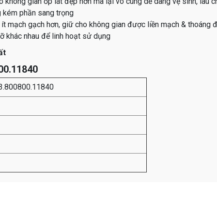
o không gian ốp lát đẹp hơn mà lại vô cùng dễ dàng vệ sinh, lau c
g kém phần sang trọng
nh ít mạch gạch hơn, giữ cho không gian được liền mạch & thoáng 
cỡ khác nhau để linh hoạt sử dụng
ất
800.11840
03.800800.11840