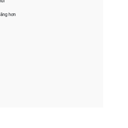
hùi
đãng hơn