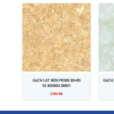
GẠCH LÁT NỀN PRIME 80×80
GẠCH 
03.800800.08801
Liên hệ