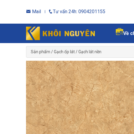
Mail
Tư vấn 24h: 0904201155
Về c
Sản phẩm
/
Gạch ốp lát
/
Gạch lát nền