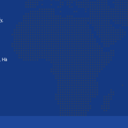
y,
, Hà