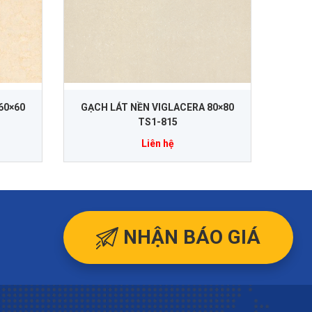
60×60
GẠCH LÁT NỀN VIGLACERA 80×80
TS1-815
Liên hệ
NHẬN BÁO GIÁ