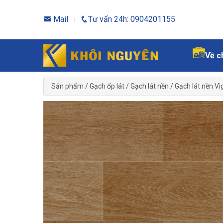
Mail
Tư vấn 24h: 0904201155
Về c
Sản phẩm
/
Gạch ốp lát
/
Gạch lát nền
/
Gạch lát nền Vi