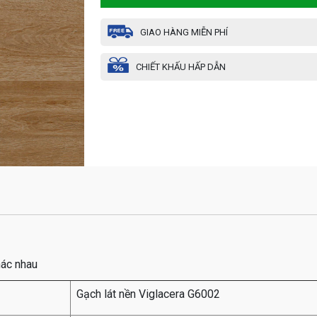
GIAO HÀNG MIỄN PHÍ
CHIẾT KHẤU HẤP DẪN
hác nhau
Gạch lát nền Viglacera G6002