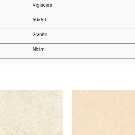
Viglacera
60×60
Granite
Nhám