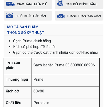
GIAO HÀNG MIỄN PHÍ
CAM KẾT CHÍNH HÃNG
CHIẾT KHẤU HẤP DẪN
THANH TOÁN ĐƠN GIẢN
MÔ TẢ SẢN PHẨM
THÔNG SỐ KỸ THUẬT
Gạch Prime chính hãng
Kích cỡ phù hợp để lát nền
Gạch có thể được cắt thành nhiều kích cỡ khác nhau
Tên sản
Gạch lát nền Prime 03.800800.08906
phẩm
Thương hiệu
Prime
Kích cỡ
80×80
Chất liệu
Porcelain