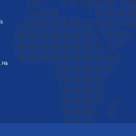
y,
, Hà