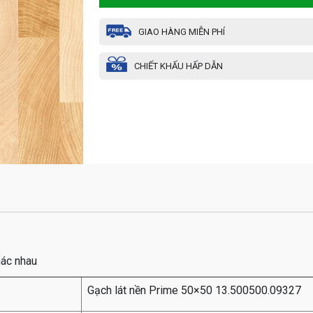
GIAO HÀNG MIỄN PHÍ
CHIẾT KHẤU HẤP DẪN
hác nhau
Gạch lát nền Prime 50×50 13.500500.09327