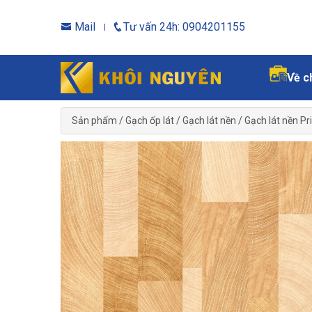
Mail
Tư vấn 24h: 0904201155
Về c
Sản phẩm
/
Gạch ốp lát
/
Gạch lát nền
/
Gạch lát nền P