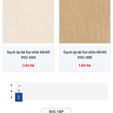
Gạch ốp lát Eurotile 60×60
Gạch ốp lát Eurotile 60×60
VOC H04
VOC H05
Liên hệ
Liên hệ
←
1
2
ĐỌC TIẾP