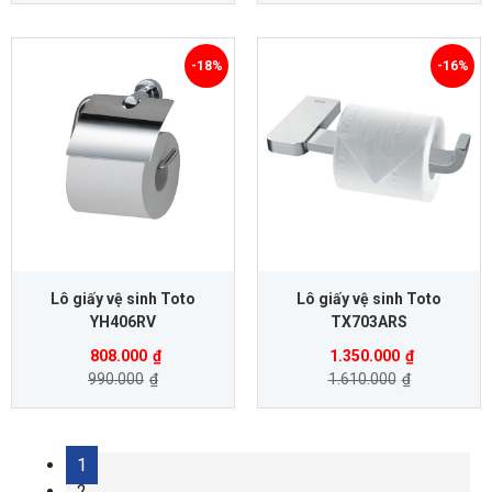
-18%
-16%
Lô giấy vệ sinh Toto
Lô giấy vệ sinh Toto
YH406RV
TX703ARS
808.000
₫
1.350.000
₫
990.000
₫
1.610.000
₫
1
2