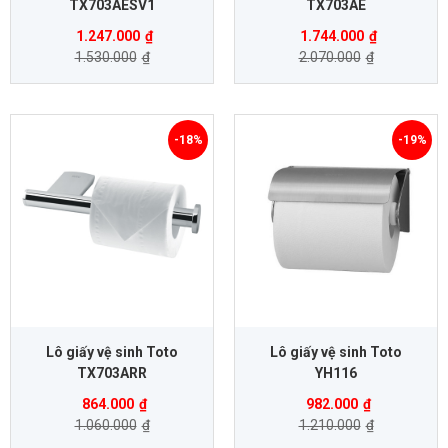
TX703AESV1
TX703AE
1.247.000
₫
1.744.000
₫
1.530.000
₫
2.070.000
₫
-18%
-19%
Lô giấy vệ sinh Toto
Lô giấy vệ sinh Toto
TX703ARR
YH116
864.000
₫
982.000
₫
1.060.000
₫
1.210.000
₫