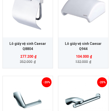
Lô giấy vệ sinh Caesar
Lô giấy vệ sinh Caesar
Q8804
Q944
277.200
₫
104.000
₫
352.000
₫
132.000
₫
-20%
-20%