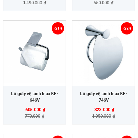
1.490.000
₫
550.000
₫
-21%
-22%
Lô giấy vệ sinh Inax KF-
Lô giấy vệ sinh Inax KF-
646V
746V
605.000
₫
823.000
₫
770.000
₫
1.050.000
₫