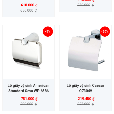
618.000
₫
750.000
₫
650.000
₫
-5%
-20%
Lô giấy vệ sinh American
Lô giấy vệ sinh Caesar
Standard Seva WF-6586
Q7304V
751.000
₫
219.450
₫
790.000
₫
275.000
₫