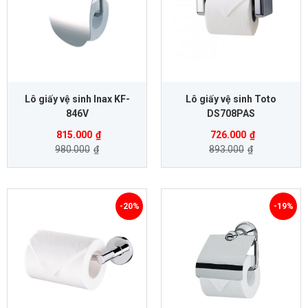
Lô giấy vệ sinh Inax KF-
Lô giấy vệ sinh Toto
846V
DS708PAS
815.000
₫
726.000
₫
980.000
₫
893.000
₫
-20%
-19%