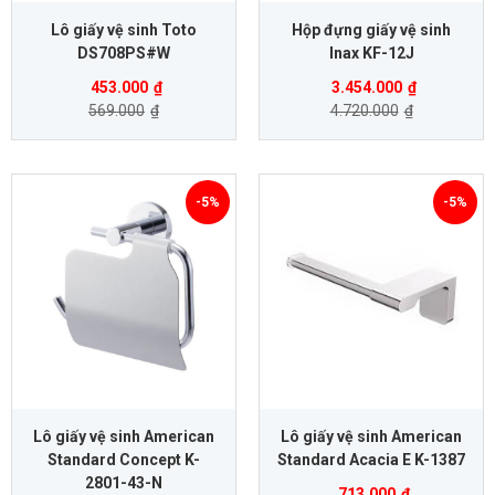
Lô giấy vệ sinh Toto
Hộp đựng giấy vệ sinh
DS708PS#W
Inax KF-12J
453.000
₫
3.454.000
₫
569.000
₫
4.720.000
₫
-5%
-5%
Lô giấy vệ sinh American
Lô giấy vệ sinh American
Standard Concept K-
Standard Acacia E K-1387
2801-43-N
713.000
₫