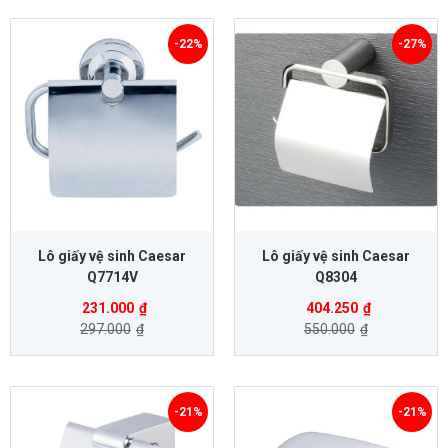
-22%
-27%
Lô giấy vệ sinh Caesar
Lô giấy vệ sinh Caesar
Q7714V
Q8304
231.000
₫
404.250
₫
297.000
₫
550.000
₫
-21%
-21%