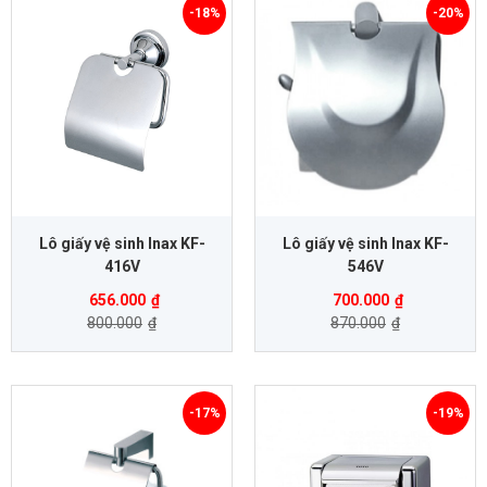
-18%
-20%
Lô giấy vệ sinh Inax KF-
Lô giấy vệ sinh Inax KF-
416V
546V
656.000
₫
700.000
₫
800.000
₫
870.000
₫
-17%
-19%