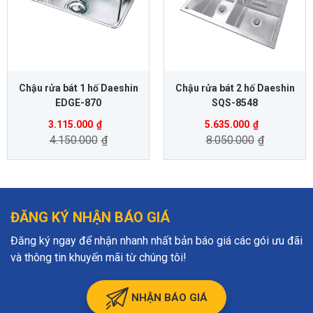
Chậu rửa bát 1 hố Daeshin
Chậu rửa bát 2 hố Daeshin
EDGE-870
SQS-8548
3.115.000
₫
5.635.000
₫
4.150.000
₫
8.050.000
₫
ĐĂNG KÝ NHẬN BÁO GIÁ
Đăng ký ngay để nhận nhanh nhất bản báo giá các gói ưu đãi
và thông tin khuyến mãi từ chúng tôi!
NHẬN BÁO GIÁ