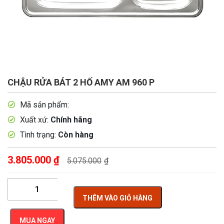
CHẬU RỬA BÁT 2 HỐ AMY AM 960 P
Mã sản phẩm:
Xuất xứ:
Chính hãng
Tình trạng:
Còn hàng
3.805.000
₫
5.075.000
₫
THÊM VÀO GIỎ HÀNG
MUA NGAY