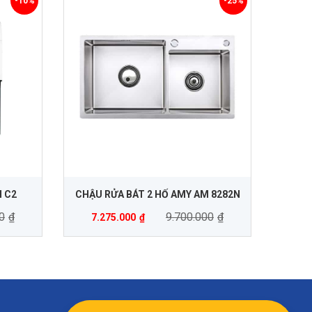
-10%
-25%
 C2
CHẬU RỬA BÁT 2 HỐ AMY AM 8282N
0
₫
9.700.000
₫
7.275.000
₫