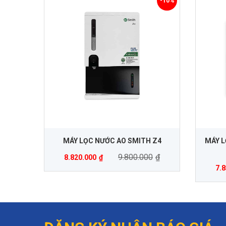
-10%
MÁY LỌC NƯỚC AO SMITH Z4
MÁY L
9.800.000
₫
8.820.000
₫
7.