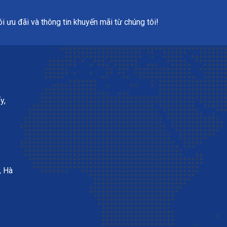
 ưu đãi và thông tin khuyến mãi từ chúng tôi!
y,
, Hà