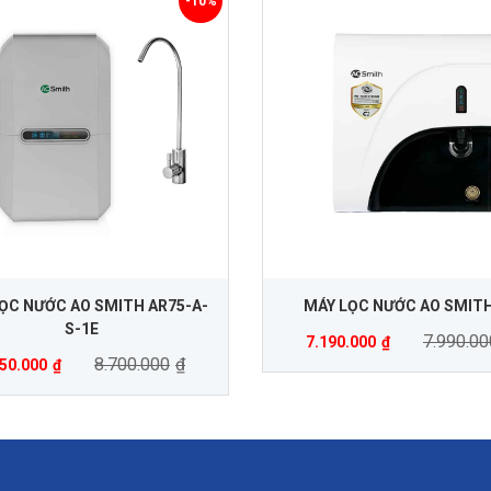
-10%
ỌC NƯỚC AO SMITH AR75-A-
MÁY LỌC NƯỚC AO SMITH
S-1E
7.990.00
7.190.000
₫
8.700.000
₫
850.000
₫