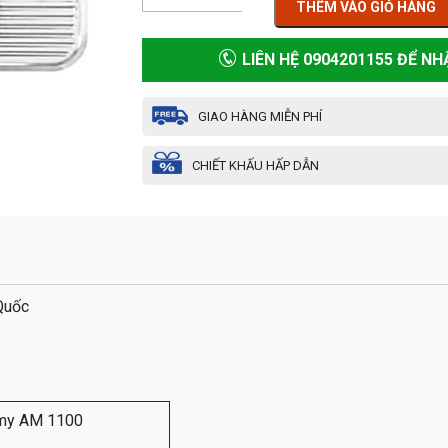
THÊM VÀO GIỎ HÀNG
LIÊN HỆ 0904201155 ĐỂ NH
GIAO HÀNG MIỄN PHÍ
CHIẾT KHẤU HẤP DẪN
Quốc
Amy AM 1100