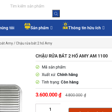
húng tôi
Sản phẩm
Thông tin hữu ích
 bát Amy
/
Chậu rửa bát 2 hố Amy
CHẬU RỬA BÁT 2 HỐ AMY AM 1100
Mã sản phẩm:
Xuất xứ:
Chính hãng
Tình trạng:
Còn hàng
3.600.000
₫
4.800.000
₫