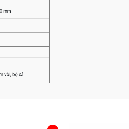
70 mm
 vòi, bộ xả