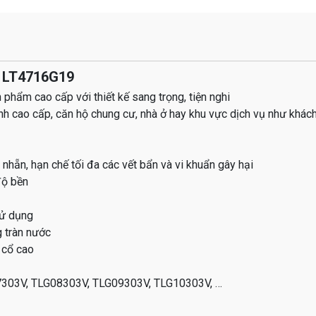
o LT4716G19
phẩm cao cấp với thiết kế sang trọng, tiện nghi
nh cao cấp, căn hộ chung cư, nhà ở hay khu vực dịch vụ như khách
ẵn, hạn chế tối đa các vết bẩn và vi khuẩn gây hại
độ bền
sử dụng
g tràn nước
 cổ cao
07303V, TLG08303V, TLG09303V, TLG10303V, …