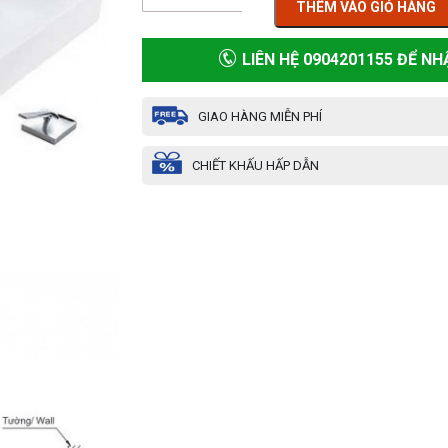
THÊM VÀO GIỎ HÀNG
LIÊN HỆ 0904201155 ĐỂ NH
GIAO HÀNG MIỄN PHÍ
CHIẾT KHẤU HẤP DẪN