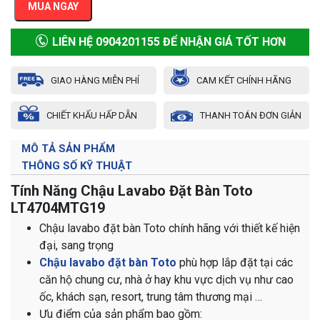
MUA NGAY
LIÊN HỆ 0904201155 ĐỂ NHẬN GIÁ TỐT HƠN
GIAO HÀNG MIỄN PHÍ
CAM KẾT CHÍNH HÃNG
CHIẾT KHẤU HẤP DẪN
THANH TOÁN ĐƠN GIẢN
MÔ TẢ SẢN PHẨM
THÔNG SỐ KỸ THUẬT
Tính Năng Chậu Lavabo Đặt Bàn Toto
LT4704MTG19
Chậu lavabo đặt bàn Toto chính hãng với thiết kế hiện
đại, sang trọng
Chậu lavabo đặt bàn Toto
phù hợp lắp đặt tại các
căn hộ chung cư, nhà ở hay khu vực dịch vụ như cao
ốc, khách sạn, resort, trung tâm thương mại …
Ưu điểm của sản phẩm bao gồm: