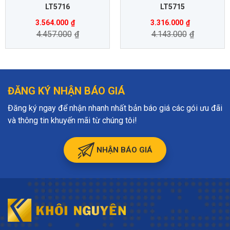
LT5716
LT5715
3.564.000
₫
3.316.000
₫
4.457.000
₫
4.143.000
₫
ĐĂNG KÝ NHẬN BÁO GIÁ
Đăng ký ngay để nhận nhanh nhất bản báo giá các gói ưu đãi
và thông tin khuyến mãi từ chúng tôi!
NHẬN BÁO GIÁ