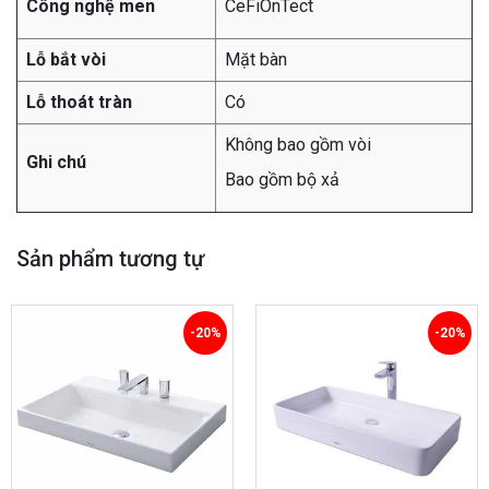
Công nghệ men
CeFiOnTect
Lỗ bắt vòi
Mặt bàn
Lỗ thoát tràn
Có
Không bao gồm vòi
Ghi chú
Bao gồm bộ xả
Sản phẩm tương tự
-20%
-20%