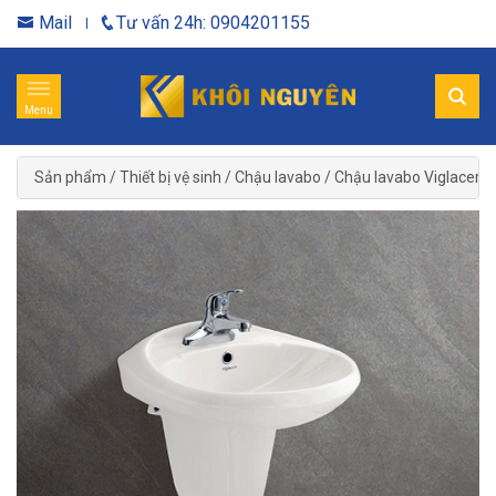
Mail
Tư vấn 24h: 0904201155
Menu
Sản phẩm
/
Thiết bị vệ sinh
/
Chậu lavabo
/
Chậu lavabo Viglacera