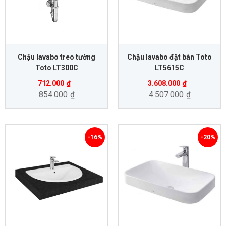
Chậu lavabo treo tường
Chậu lavabo đặt bàn Toto
Toto LT300C
LT5615C
712.000
₫
3.608.000
₫
854.000
₫
4.507.000
₫
-16%
-20%