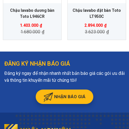
Chậu lavabo dương bàn
Chậu lavabo đặt bàn Toto
Toto L946CR
LT950C
1.403.000
₫
2.894.000
₫
1.680.000
₫
3.623.000
₫
ĐĂNG KÝ NHẬN BÁO GIÁ
Đăng ký ngay để nhận nhanh nhất bản báo giá các gói ưu đãi
và thông tin khuyến mãi từ chúng tôi!
NHẬN BÁO GIÁ