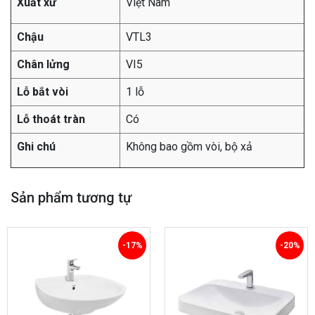
Xuất xứ
Việt Nam
Chậu
VTL3
Chân lửng
VI5
Lỗ bắt vòi
1 lỗ
Lỗ thoát tràn
Có
Ghi chú
Không bao gồm vòi, bộ xả
Sản phẩm tương tự
-17%
-20%