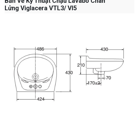
Bản Vẽ Kỹ Thuật Chậu Lavabo Chân
Lửng Viglacera VTL3/ VI5