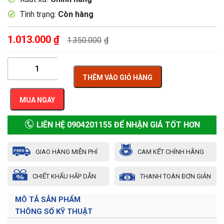
Tình trạng:
Còn hàng
1.013.000
₫
1.350.000
₫
THÊM VÀO GIỎ HÀNG
MUA NGAY
LIÊN HỆ 0904201155 ĐỂ NHẬN GIÁ TỐT HƠN
GIAO HÀNG MIỄN PHÍ
CAM KẾT CHÍNH HÃNG
CHIẾT KHẤU HẤP DẪN
THANH TOÁN ĐƠN GIẢN
MÔ TẢ SẢN PHẨM
THÔNG SỐ KỸ THUẬT