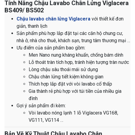
Tính Năng Chậu Lavabo Chân Lửng Viglacera
BS409/ BS502
Chậu lavabo chân lửng Viglacera
với thiết kế đơn
giản, thanh lịch
Sản phẩm phù hợp lắp đặt tại các căn hộ chung cư,
nhà ở, nhà cho thuê, khách sạn, trung tâm thương mại …
Ưu điểm của sản phẩm bao gồm:
Men Nano nung kháng khuẩn, chống bám dính
Lỗ thoát tràn tích hợp, tránh hiện tượng tràn nước
Lòng chậu sâu thoái mái sử dụng
Chậu chân lửng tiết kiệm không gian
Thích hợp lắp đặt với vòi lavabo cổ thấp
Gia thành rẻ phù hợp với túi tiền của nhiều gia
đình
Gợi ý sản phẩm đi kèm:
Vòi lavabo nóng lạnh 1 lỗ Viglacera VG168,
VG111, VG114 …
Bản Vẽ Kỹ Thuật Chậu Lavabo Chân