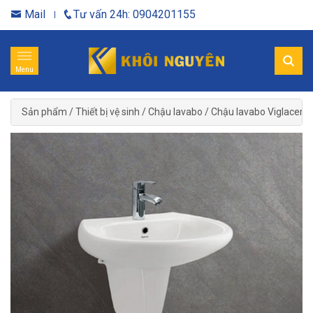
Mail
Tư vấn 24h: 0904201155
Menu
Sản phẩm
/
Thiết bị vệ sinh
/
Chậu lavabo
/
Chậu lavabo Viglacera