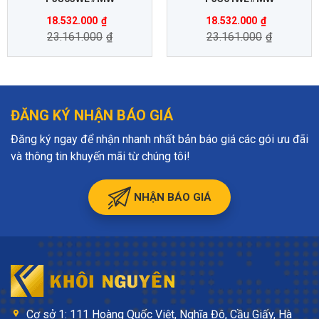
18.532.000
₫
18.532.000
₫
23.161.000
₫
23.161.000
₫
ĐĂNG KÝ NHẬN BÁO GIÁ
Đăng ký ngay để nhận nhanh nhất bản báo giá các gói ưu đãi
và thông tin khuyến mãi từ chúng tôi!
NHẬN BÁO GIÁ
Cơ sở 1: 111 Hoàng Quốc Việt, Nghĩa Đô, Cầu Giấy, Hà