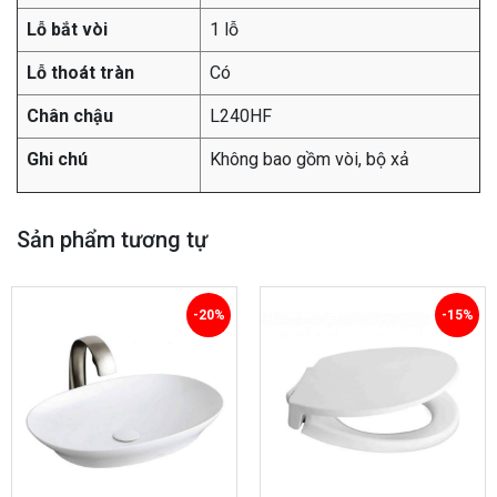
Lỗ bắt vòi
1 lỗ
Lỗ thoát tràn
Có
Chân chậu
L240HF
Ghi chú
Không bao gồm vòi, bộ xả
Sản phẩm tương tự
-20%
-15%