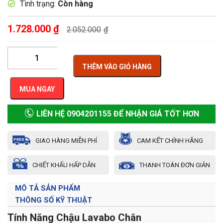
Tình trạng:
Còn hàng
1.728.000
₫
2.052.000
₫
THÊM VÀO GIỎ HÀNG
MUA NGAY
LIÊN HỆ 0904201155 ĐỂ NHẬN GIÁ TỐT HƠN
GIAO HÀNG MIỄN PHÍ
CAM KẾT CHÍNH HÃNG
CHIẾT KHẤU HẤP DẪN
THANH TOÁN ĐƠN GIẢN
MÔ TẢ SẢN PHẨM
THÔNG SỐ KỸ THUẬT
Tính Năng Chậu Lavabo Chân