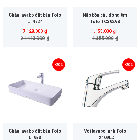
Chậu lavabo đặt bàn Toto
Nắp bồn cầu đóng êm
LT4724
Toto TC392VS
17.128.000
₫
1.155.000
₫
21.413.000
₫
1.355.000
₫
-20%
-20%
Chậu lavabo đặt bàn Toto
Vòi lavabo lạnh Toto
LT953
TX109LD