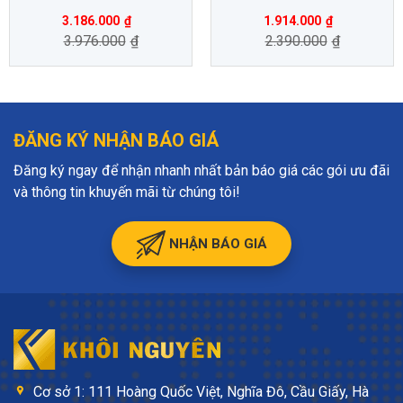
3.186.000
₫
1.914.000
₫
3.976.000
₫
2.390.000
₫
ĐĂNG KÝ NHẬN BÁO GIÁ
Đăng ký ngay để nhận nhanh nhất bản báo giá các gói ưu đãi
và thông tin khuyến mãi từ chúng tôi!
NHẬN BÁO GIÁ
Cơ sở 1: 111 Hoàng Quốc Việt, Nghĩa Đô, Cầu Giấy, Hà