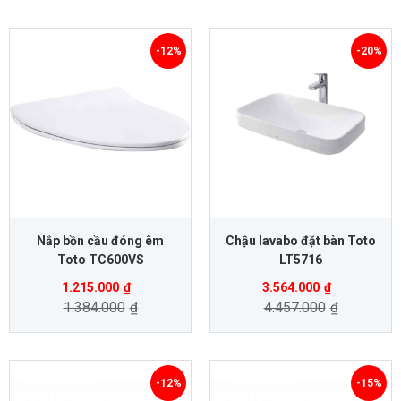
-12%
-20%
Nắp bồn cầu đóng êm
Chậu lavabo đặt bàn Toto
Toto TC600VS
LT5716
1.215.000
₫
3.564.000
₫
1.384.000
₫
4.457.000
₫
-12%
-15%