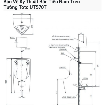
Bản Vẽ Kỹ Thuật Bồn Tiểu Nam Treo
Tường Toto UT570T