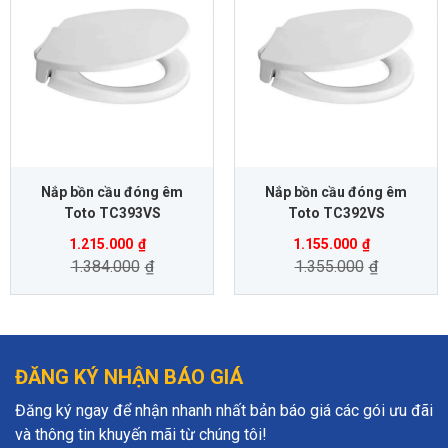
Nắp bồn cầu đóng êm
Nắp bồn cầu đóng êm
Toto TC393VS
Toto TC392VS
1.215.000
₫
1.155.000
₫
1.384.000
₫
1.355.000
₫
ĐĂNG KÝ NHẬN BÁO GIÁ
Đăng ký ngay để nhận nhanh nhất bản báo giá các gói ưu đãi
và thông tin khuyến mãi từ chúng tôi!