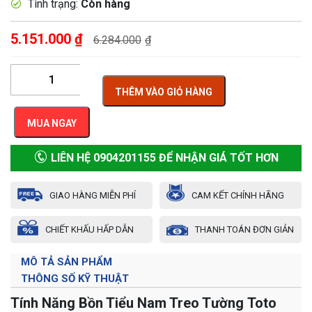
Tình trạng:
Còn hàng
5.151.000
₫
6.284.000
₫
THÊM VÀO GIỎ HÀNG
MUA NGAY
LIÊN HỆ 0904201155 ĐỂ NHẬN GIÁ TỐT HƠN
GIAO HÀNG MIỄN PHÍ
CAM KẾT CHÍNH HÃNG
CHIẾT KHẤU HẤP DẪN
THANH TOÁN ĐƠN GIẢN
MÔ TẢ SẢN PHẨM
THÔNG SỐ KỸ THUẬT
Tính Năng Bồn Tiểu Nam Treo Tường Toto