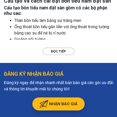
Cấu tạo và cách cài đặt bồn tiểu nam đặt sàn
Cấu tạo bồn tiểu nam đặt sàn gồm có các bộ phận
như sau:
Thân bồn tiểu làm bằng sứ tráng men
Ống thoát bồn tiểu gắn liền với ống thoát trong tường
bằng cao su để né bị rỉ nước
Gioăng nối tường
Ống cấp dẫn nước
Van xả
ĐỌC TIẾP
Giá treo. ốc vít cố định
Cách cài đặt bồn tiểu nam đặt sàn
ĐĂNG KÝ NHẬN BÁO GIÁ
Bước 1: Định vị ống chờ và ống cấp thoát nước
Đăng ký ngay để nhận nhanh nhất bản báo giá các gói ưu đãi
Bước 2: Lắp ống chữ t phía sau mặt bích, trát keo yên
và thông tin khuyến mãi từ chúng tôi!
ổn ống ren mặt bích vào tường
Bước 3: Cố ra giá đỡ hậu của bồn tiểu bằng ốc ren
Bước 4: Lắp vòng đệm bệ tiểu nam và yên ổn bồn tiểu
NHẬN BÁO GIÁ
chắc chắn
Bước 5: Lắp van xả vào ống cung cấp nước của bồn