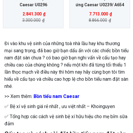
Caesar U0296
ứng Caesar U0239/ A654
2.841.300
₫
7.713.000
₫
3.300.000
₫
8.866.000
₫
Đi vào khu vệ sinh của những toà nhà lầu hay khu thương
mại sang trọng, đã bao giờ bạn dấu ấn với các chiếc bồn tiểu
nam đặt sàn chưa ? có bao giờ bạn nghi vấn về cấu tạo hay
chiều cao của chúng không ? nếu một khi đã từng tối thiểu 1
lần thọc mạch về điều này thì hôm nay hãy cùng bọn tôi tìm
hiểu về cấu tạo và chiều cao hợp lệ cho bồn tiểu nam đặt sàn
nhé.
>> Xem thêm:
Bồn tiểu nam Caesar
✅ Bệ xí vệ sinh giá rẻ nhất , ưu việt nhất – Khoinguyen
✅ Tổng hợp các cách vệ sinh bệ xí hữu hiệu cho mẹ bỉm sữa
đảm