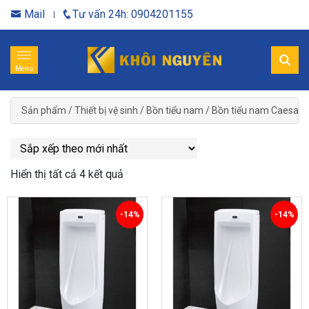
Mail
Tư vấn 24h: 0904201155
Menu
Sản phẩm
/
Thiết bị vệ sinh
/
Bồn tiểu nam
/
Bồn tiểu nam Caesar
Hiển thị tất cả 4 kết quả
-14%
-14%