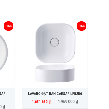
-16%
-16%
SAR
LAVABO ĐẶT BÀN CAESAR LF5256
1.969.000
₫
1.651.650
₫
0
₫