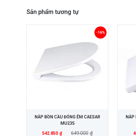
Sản phẩm tương tự
-16%
NẮP BỒN CẦU ĐÓNG ÊM CAESAR
NẮP 
MU235
649.000
₫
542.850
₫
4