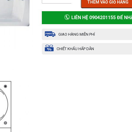
THÊM VÀO GIỎ HÀNG
LIÊN HỆ 0904201155 ĐỂ NH
GIAO HÀNG MIỄN PHÍ
CHIẾT KHẤU HẤP DẪN