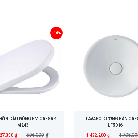
-16%
BỒN CẦU ĐÓNG ÊM CAESAR
LAVABO DƯƠNG BÀN CAE
M243
LF5016
506.000
₫
1.705.00
27.350
₫
1.432.200
₫