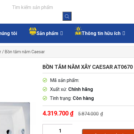
húng tôi
Sản phẩm
Thông tin hữu ích
r
/
Bồn tắm nằm Caesar
BỒN TẮM NẰM XÂY CAESAR AT0670
Mã sản phẩm:
Xuất xứ:
Chính hãng
Tình trạng:
Còn hàng
4.319.700
₫
5.874.000
₫