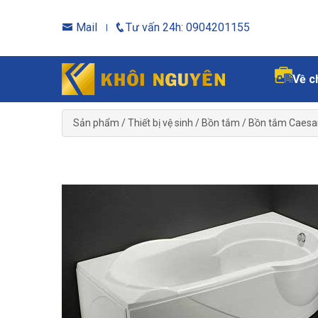
Mail
Tư vấn 24h: 0904201155
Về c
Sản phẩm
/
Thiết bị vệ sinh
/
Bồn tắm
/
Bồn tắm Caesa