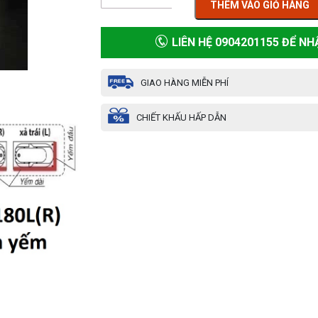
THÊM VÀO GIỎ HÀNG
LIÊN HỆ 0904201155 ĐỂ NH
GIAO HÀNG MIỄN PHÍ
CHIẾT KHẤU HẤP DẪN