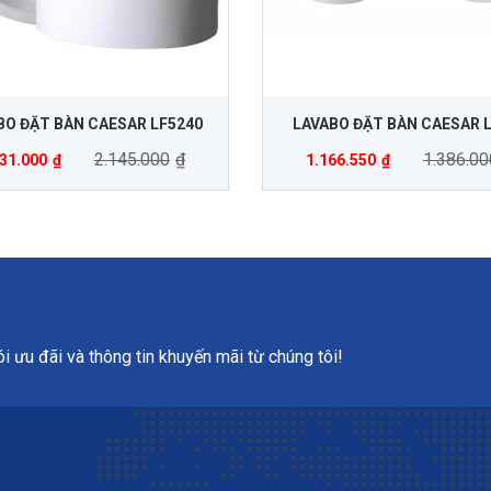
BO ĐẶT BÀN CAESAR LF5240
LAVABO ĐẶT BÀN CAESAR 
2.145.000
₫
1.386.00
931.000
₫
1.166.550
₫
 ưu đãi và thông tin khuyến mãi từ chúng tôi!