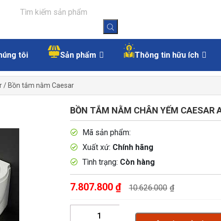
húng tôi
Sản phẩm
Thông tin hữu ích
r
/
Bồn tắm nằm Caesar
BỒN TẮM NẰM CHÂN YẾM CAESAR A
Mã sản phẩm:
Xuất xứ:
Chính hãng
Tình trạng:
Còn hàng
7.807.800
₫
10.626.000
₫