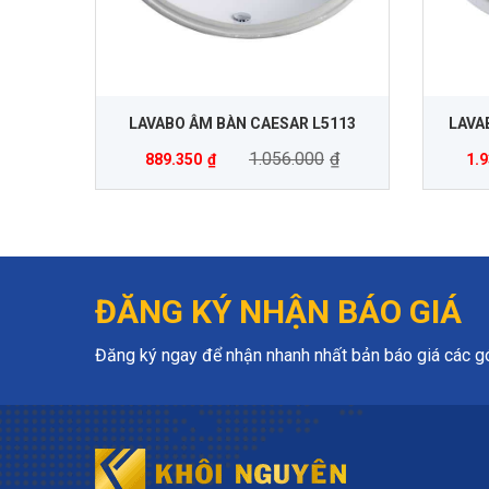
LAVABO ÂM BÀN CAESAR L5113
LAVA
1.056.000
₫
889.350
₫
1.
ĐĂNG KÝ NHẬN BÁO GIÁ
Đăng ký ngay để nhận nhanh nhất bản báo giá các gói