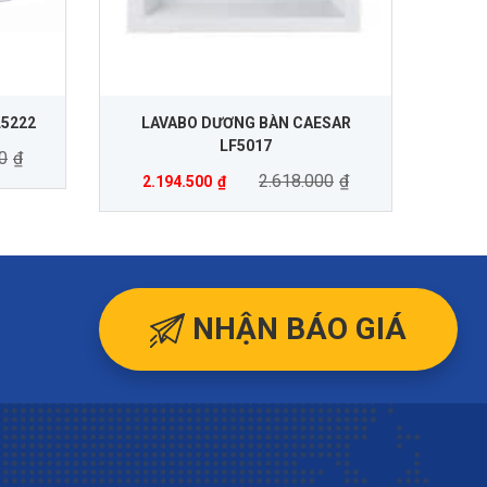
L5222
LAVABO DƯƠNG BÀN CAESAR
LF5017
0
₫
2.618.000
₫
2.194.500
₫
NHẬN BÁO GIÁ