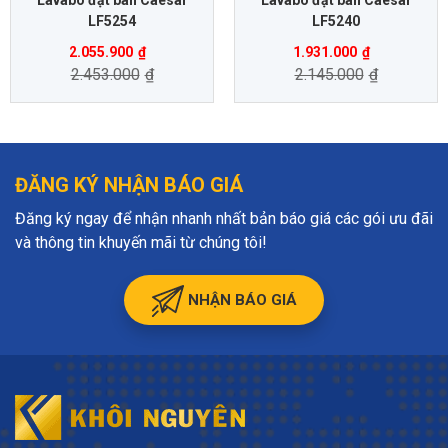
LF5254
LF5240
2.055.900
₫
1.931.000
₫
2.453.000
₫
2.145.000
₫
ĐĂNG KÝ NHẬN BÁO GIÁ
Đăng ký ngay để nhận nhanh nhất bản báo giá các gói ưu đãi
và thông tin khuyến mãi từ chúng tôi!
NHẬN BÁO GIÁ