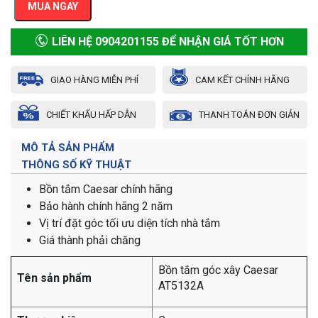
MUA NGAY
LIÊN HỆ 0904201155 ĐỂ NHẬN GIÁ TỐT HƠN
GIAO HÀNG MIỄN PHÍ
CAM KẾT CHÍNH HÃNG
CHIẾT KHẤU HẤP DẪN
THANH TOÁN ĐƠN GIẢN
MÔ TẢ SẢN PHẨM
THÔNG SỐ KỸ THUẬT
Bồn tắm Caesar chính hãng
Bảo hành chính hãng 2 năm
Vị trí đặt góc tối ưu diện tích nhà tắm
Giá thành phải chăng
Bồn tắm góc xây Caesar
Tên sản phẩm
AT5132A