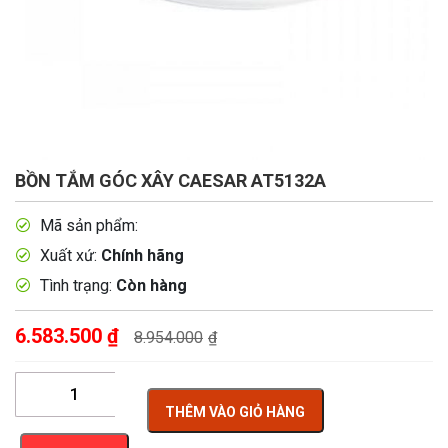
BỒN TẮM GÓC XÂY CAESAR AT5132A
Mã sản phẩm:
Xuất xứ:
Chính hãng
Tình trạng:
Còn hàng
6.583.500
₫
8.954.000
₫
THÊM VÀO GIỎ HÀNG