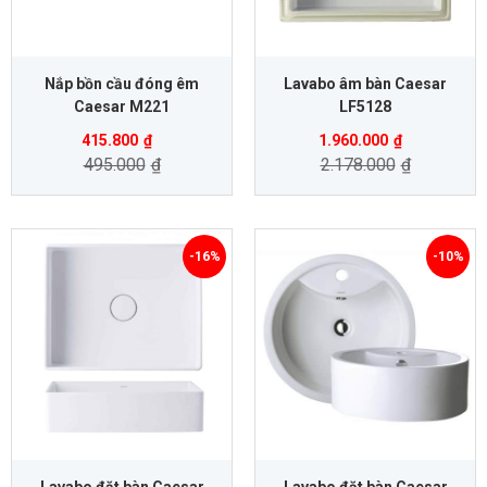
Nắp bồn cầu đóng êm
Lavabo âm bàn Caesar
Caesar M221
LF5128
415.800
₫
1.960.000
₫
495.000
₫
2.178.000
₫
-16%
-10%
Lavabo đặt bàn Caesar
Lavabo đặt bàn Caesar