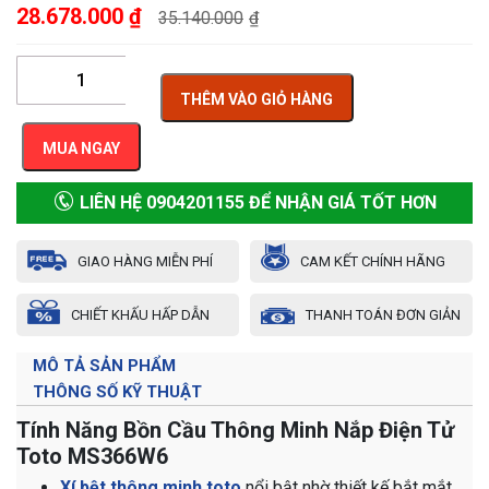
28.678.000
₫
35.140.000
₫
THÊM VÀO GIỎ HÀNG
MUA NGAY
LIÊN HỆ 0904201155 ĐỂ NHẬN GIÁ TỐT HƠN
GIAO HÀNG MIỄN PHÍ
CAM KẾT CHÍNH HÃNG
CHIẾT KHẤU HẤP DẪN
THANH TOÁN ĐƠN GIẢN
MÔ TẢ SẢN PHẨM
THÔNG SỐ KỸ THUẬT
Tính Năng Bồn Cầu Thông Minh Nắp Điện Tử
Toto MS366W6
Xí bệt thông minh toto
nổi bật nhờ thiết kế bắt mắt