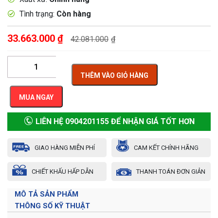
Tình trạng:
Còn hàng
33.663.000
₫
42.081.000
₫
THÊM VÀO GIỎ HÀNG
MUA NGAY
LIÊN HỆ 0904201155 ĐỂ NHẬN GIÁ TỐT HƠN
GIAO HÀNG MIỄN PHÍ
CAM KẾT CHÍNH HÃNG
CHIẾT KHẤU HẤP DẪN
THANH TOÁN ĐƠN GIẢN
MÔ TẢ SẢN PHẨM
THÔNG SỐ KỸ THUẬT