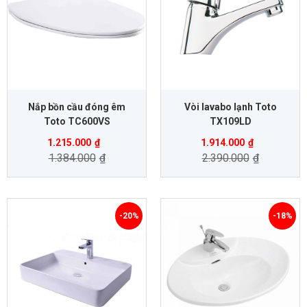
Nắp bồn cầu đóng êm
Vòi lavabo lạnh Toto
Toto TC600VS
TX109LD
1.215.000
₫
1.914.000
₫
1.384.000
₫
2.390.000
₫
-20%
-18%