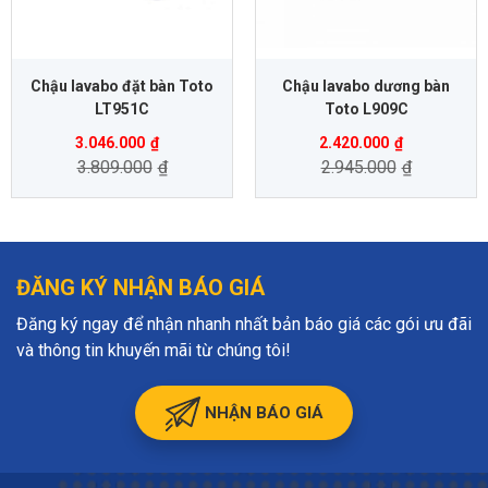
Chậu lavabo đặt bàn Toto
Chậu lavabo dương bàn
LT951C
Toto L909C
3.046.000
₫
2.420.000
₫
3.809.000
₫
2.945.000
₫
ĐĂNG KÝ NHẬN BÁO GIÁ
Đăng ký ngay để nhận nhanh nhất bản báo giá các gói ưu đãi
và thông tin khuyến mãi từ chúng tôi!
NHẬN BÁO GIÁ