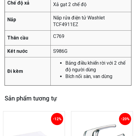
Chế độ xả
Xả gạt 2 chế độ
Nắp rửa điện tử Washlet
Nắp
TCF4911EZ
C769
Thân cầu
Két nước
S986G
Bảng điều khiển rời với 2 chế
độ người dùng
Đi kèm
Bích nối sàn, van dừng
Sản phẩm tương tự
-12%
-20%