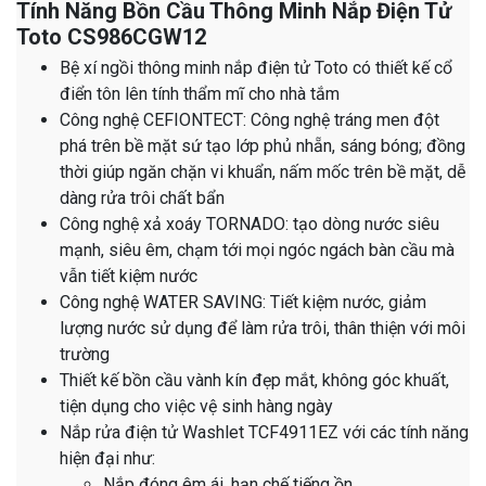
Tính Năng Bồn Cầu Thông Minh Nắp Điện Tử
Toto CS986CGW12
Bệ xí ngồi thông minh nắp điện tử Toto có thiết kế cổ
điển tôn lên tính thẩm mĩ cho nhà tắm
Công nghệ CEFIONTECT: Công nghệ tráng men đột
phá trên bề mặt sứ tạo lớp phủ nhẵn, sáng bóng; đồng
thời giúp ngăn chặn vi khuẩn, nấm mốc trên bề mặt, dễ
dàng rửa trôi chất bẩn
Công nghệ xả xoáy TORNADO: tạo dòng nước siêu
mạnh, siêu êm, chạm tới mọi ngóc ngách bàn cầu mà
vẫn tiết kiệm nước
Công nghệ WATER SAVING: Tiết kiệm nước, giảm
lượng nước sử dụng để làm rửa trôi, thân thiện với môi
trường
Thiết kế bồn cầu vành kín đẹp mắt, không góc khuất,
tiện dụng cho việc vệ sinh hàng ngày
Nắp rửa điện tử Washlet TCF4911EZ với các tính năng
hiện đại như:
Nắp đóng êm ái, hạn chế tiếng ồn