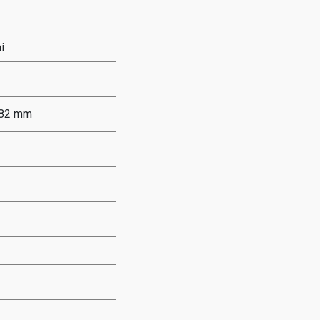
i
282 mm