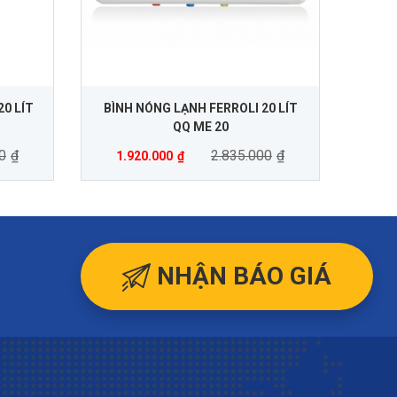
0 LÍT
BÌNH NÓNG LẠNH FERROLI 20 LÍT
QQ ME 20
0
₫
2.835.000
₫
1.920.000
₫
NHẬN BÁO GIÁ