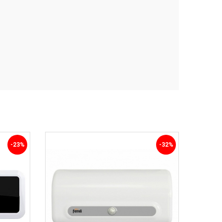
-23%
-32%