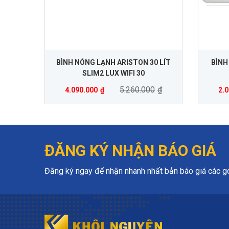
BÌNH NÓNG LẠNH ARISTON 30 LÍT
BÌNH
SLIM2 LUX WIFI 30
5.260.000
₫
4.090.000
₫
2.
ĐĂNG KÝ NHẬN BÁO GIÁ
Đăng ký ngay để nhận nhanh nhất bản báo giá các gói