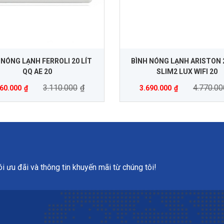
 NÓNG LẠNH FERROLI 20 LÍT
BÌNH NÓNG LẠNH ARISTON 2
QQ AE 20
SLIM2 LUX WIFI 20
3.110.000
₫
4.770.00
060.000
₫
3.690.000
₫
 ưu đãi và thông tin khuyến mãi từ chúng tôi!