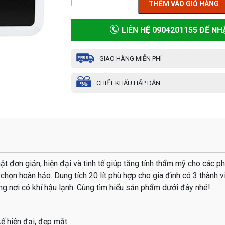
THÊM VÀO GIỎ HÀNG
LIÊN HỆ 0904201155 ĐỂ NH
GIAO HÀNG MIỄN PHÍ
CHIẾT KHẤU HẤP DẪN
ật đơn giản, hiện đại và tinh tế giúp tăng tính thẩm mỹ cho các p
 chọn hoàn hảo. Dung tích 20 lít phù hợp cho gia đình có 3 thành 
ững nơi có khí hậu lạnh. Cùng tìm hiểu sản phẩm dưới đây nhé!
kế hiện đại, đẹp mắt