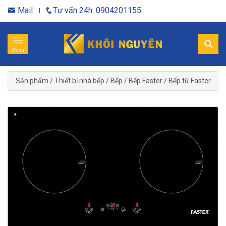
Mail
Tư vấn 24h: 0904201155
Menu
Sản phẩm
/
Thiết bị nhà bếp
/
Bếp
/
Bếp Faster
/
Bếp từ Faster