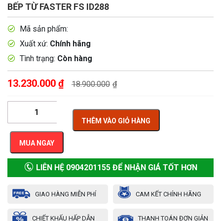
BẾP TỪ FASTER FS ID288
Mã sản phẩm:
Xuất xứ:
Chính hãng
Tình trạng:
Còn hàng
13.230.000
₫
18.900.000
₫
THÊM VÀO GIỎ HÀNG
MUA NGAY
LIÊN HỆ 0904201155 ĐỂ NHẬN GIÁ TỐT HƠN
GIAO HÀNG MIỄN PHÍ
CAM KẾT CHÍNH HÃNG
CHIẾT KHẤU HẤP DẪN
THANH TOÁN ĐƠN GIẢN