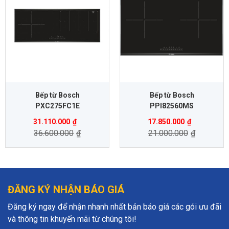
Bếp từ Bosch
Bếp từ Bosch
PXC275FC1E
PPI82560MS
31.110.000
₫
17.850.000
₫
36.600.000
₫
21.000.000
₫
ĐĂNG KÝ NHẬN BÁO GIÁ
Đăng ký ngay để nhận nhanh nhất bản báo giá các gói ưu đãi
và thông tin khuyến mãi từ chúng tôi!