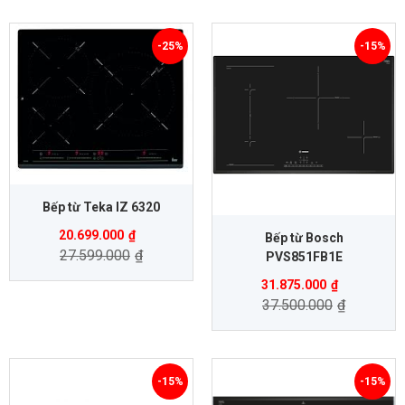
-25%
-15%
Bếp từ Teka IZ 6320
20.699.000
₫
Bếp từ Bosch
27.599.000
₫
PVS851FB1E
31.875.000
₫
37.500.000
₫
-15%
-15%