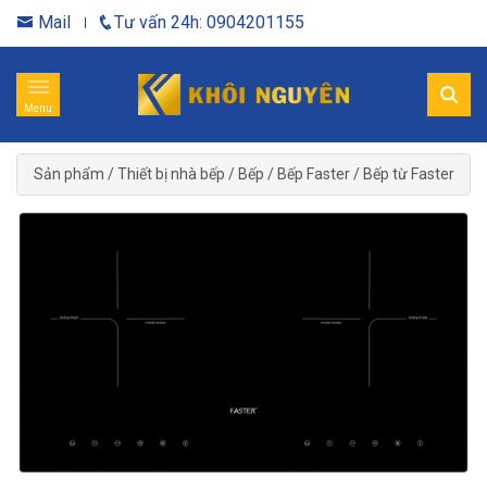
Mail
Tư vấn 24h: 0904201155
Menu
Sản phẩm
/
Thiết bị nhà bếp
/
Bếp
/
Bếp Faster
/
Bếp từ Faster