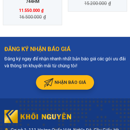
744HM
15.200.000
₫
11.550.000
₫
16.500.000
₫
ĐĂNG KÝ NHẬN BÁO GIÁ
Đăng ký ngay để nhận nhanh nhất bản báo giá các gói ưu đãi
và thông tin khuyến mãi từ chúng tôi!
NHẬN BÁO GIÁ