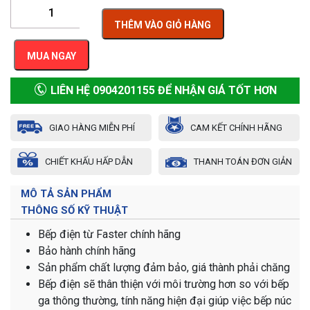
THÊM VÀO GIỎ HÀNG
MUA NGAY
LIÊN HỆ 0904201155 ĐỂ NHẬN GIÁ TỐT HƠN
GIAO HÀNG MIỄN PHÍ
CAM KẾT CHÍNH HÃNG
CHIẾT KHẤU HẤP DẪN
THANH TOÁN ĐƠN GIẢN
MÔ TẢ SẢN PHẨM
THÔNG SỐ KỸ THUẬT
Bếp điện từ Faster chính hãng
Bảo hành chính hãng
Sản phẩm chất lượng đảm bảo, giá thành phải chăng
Bếp điện sẽ thân thiện với môi trường hơn so với bếp
ga thông thường, tính năng hiện đại giúp việc bếp núc