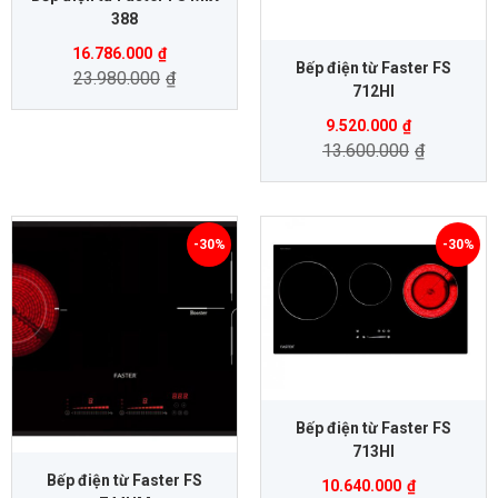
388
16.786.000
₫
Bếp điện từ Faster FS
23.980.000
₫
712HI
9.520.000
₫
13.600.000
₫
-30%
-30%
Bếp điện từ Faster FS
713HI
Bếp điện từ Faster FS
10.640.000
₫